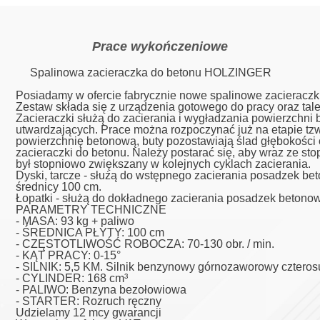
Prace wykończeniowe
Spalinowa zacieraczka do betonu HOLZINGER
Posiadamy w ofercie fabrycznie nowe spalinowe zacieraczk
Zestaw składa się z urządzenia gotowego do pracy oraz tale
Zacieraczki służą do zacierania i wygładzania powierzchni
utwardzających. Prace można rozpoczynać już na etapie tz
powierzchnię betonową, buty pozostawiają ślad głębokości 
zacieraczki do betonu. Należy postarać się, aby wraz ze st
był stopniowo zwiększany w kolejnych cyklach zacierania.
Dyski, tarcze - służą do wstępnego zacierania posadzek 
średnicy 100 cm.
Łopatki - służą do dokładnego zacierania posadzek betono
PARAMETRY TECHNICZNE
- MASA: 93 kg + paliwo
- ŚREDNICA PŁYTY: 100 cm
- CZĘSTOTLIWOŚĆ ROBOCZA: 70-130 obr. / min.
- KĄT PRACY: 0-15°
- SILNIK: 5,5 KM. Silnik benzynowy górnozaworowy czter
- CYLINDER: 168 cm³
- PALIWO: Benzyna bezołowiowa
- STARTER: Rozruch ręczny
Udzielamy 12 mcy gwarancji