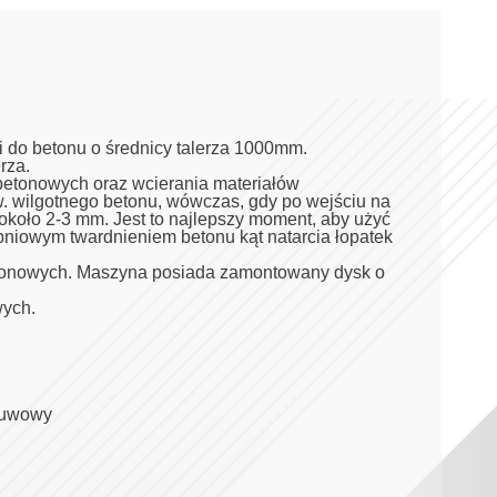
i do betonu o średnicy talerza 1000mm.
rza.
 betonowych oraz wcierania materiałów
w. wilgotnego betonu, wówczas, gdy po wejściu na
około 2-3 mm. Jest to najlepszy moment, aby użyć
opniowym twardnieniem betonu kąt natarcia łopatek
betonowych. Maszyna posiada zamontowany dysk o
wych.
osuwowy