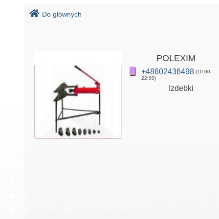
Do głównych
POLEXIM
+48602436498
(10:00-
22:00)
Izdebki