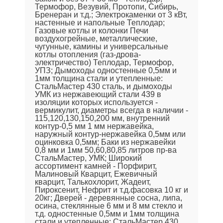
Термофор, Везувий, Протопи, Сибирь,
Бренеран и т.д.; Электрокаменки от 3 кВт,
настенные и напольные Теплодар;
Газовые котлы и колонки Печи
воздухогрейные, металлические,
чугунные, камины и универсальные
котлы отопления (газ-дрова-
электричество) Теплодар, Термофор,
УПЗ; Дымоходы одностенные 0,5мм и
1мм толщина стали и утепленные:
СтальМастер 430 сталь, и дымоходы
УМК из нержавеющий стали 439 в
изоляции которых используется -
вермикулит, диаметры всегда в наличии -
115,120,130,150,200 мм, внутренний
контур-0,5 мм 1 мм нержавейка,
наружный контур-нержавейка 0,5мм или
оцинковка 0,5мм; Баки из нержавейки
0,8 мм и 1мм 50,60,80,85 литров пр-ва
СтальМастер, УМК; Широкий
ассортимент камней - Порфирит,
Малиновый Кварцит, Ежевичный
кварцит, Талькохлорит, Жадеит,
Пироксенит, Нефрит и т.д.фасовка 10 кг и
20кг; Дверей - деревянные сосна, липа,
осина, стеклянные 6 мм и 8 мм стекло и
т.д. одностенные 0,5мм и 1мм толщина
стали и утепленные: СтальМастер 430