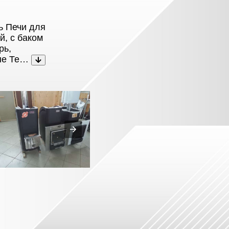
ь Печи для
й, с баком
рь,
ные Те…