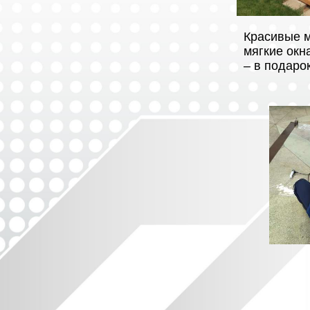
Красивые м
мягкие окн
– в подарок