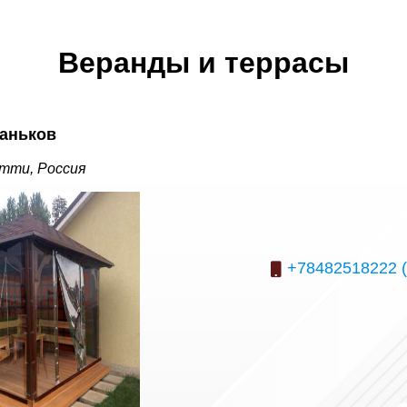
Веранды и террасы
аньков
тти, Россия
+78482518222 (