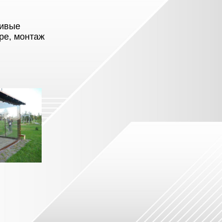
сивые
аре, монтаж