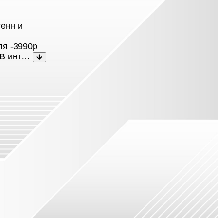
тенн и
ля -3990р
 ТВ инт…