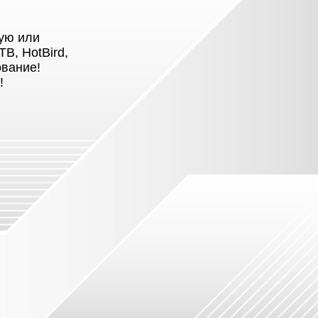
ую или
В, HotBird,
вание!
!