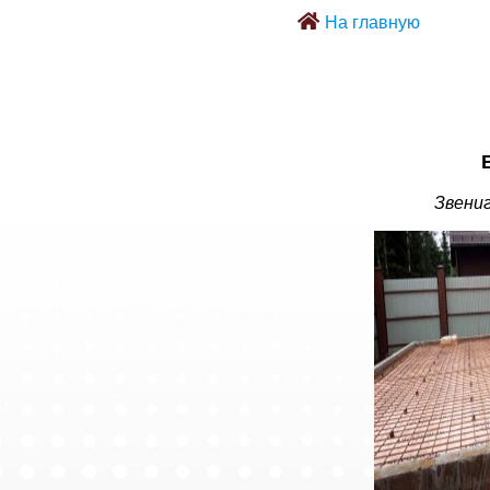
На главную
Звениг