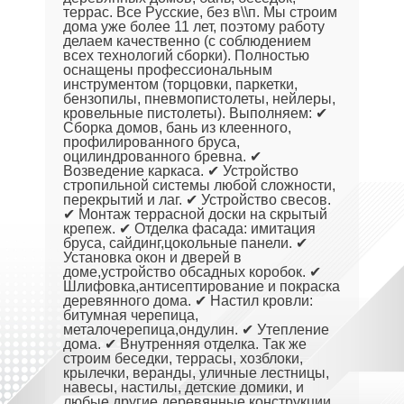
террас. Все Русские, без в\\п. Мы строим
дома уже более 11 лет, поэтому работу
делаем качественно (с соблюдением
всех технологий сборки). Полностью
оснащены профессиональным
инструментом (торцовки, паркетки,
бензопилы, пневмопистолеты, нейлеры,
кровельные пистолеты). Выполняем: ✔
Сборка домов, бань из клеенного,
профилированного бруса,
оцилиндрованного бревна. ✔
Возведение каркаса. ✔ Устройство
стропильной системы любой сложности,
перекрытий и лаг. ✔ Устройство свесов.
✔ Монтаж террасной доски на скрытый
крепеж. ✔ Отделка фасада: имитация
бруса, сайдинг,цокольные панели. ✔
Установка окон и дверей в
доме,устройство обсадных коробок. ✔
Шлифовка,антисептирование и покраска
деревянного дома. ✔ Настил кровли:
битумная черепица,
металочерепица,ондулин. ✔ Утепление
дома. ✔ Внутренняя отделка. Так же
строим беседки, террасы, хозблоки,
крылечки, веранды, уличные лестницы,
навесы, настилы, детские домики, и
любые другие деревянные конструкции.