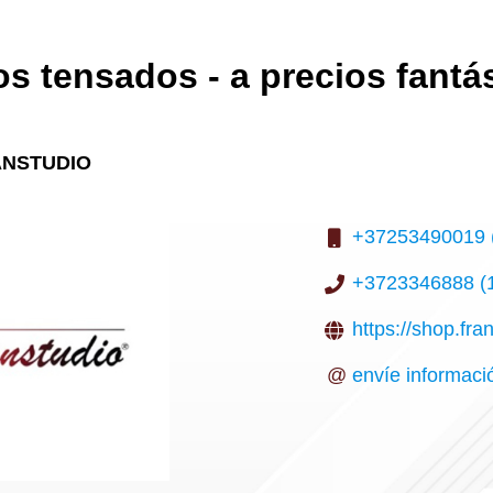
s tensados - a precios fantá
ANSTUDIO
+37253490019 (
+3723346888 (1
https://shop.fran
@
envíe informaci