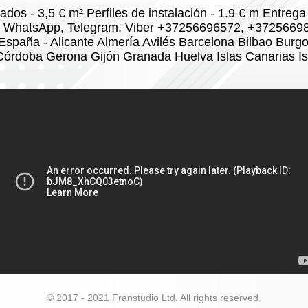
dos ​​- 3,5 € m² Perfiles de instalación - 1.9 € m Entrega
es WhatsApp, Telegram, Viber +37256696572, +3725669
España - Alicante Almería Avilés Barcelona Bilbao Burg
Córdoba Gerona Gijón Granada Huelva Islas Canarias 
© 2017 - 2021 Franstudio Ltd. All rights reserved.