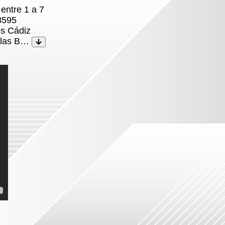
 entre 1 a 7
8595
os Cádiz
Islas B…