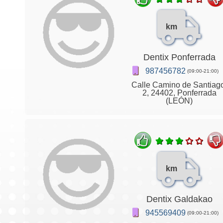
km
Dentix Ponferrada
987456782
(09:00-21:00)
Calle Camino de Santiag
2, 24402, Ponferrada
(LEÓN)
km
Dentix Galdakao
945569409
(09:00-21:00)