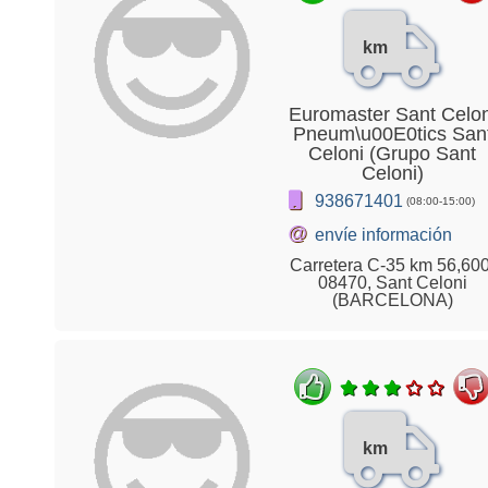
km
Euromaster Sant Celon
Pneum\u00E0tics San
Celoni (Grupo Sant
Celoni)
938671401
(08:00-15:00)
@
envíe información
Carretera C-35 km 56,600
08470, Sant Celoni
(BARCELONA)
km