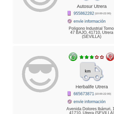
Autosur Utrera
955862282
(10:00-22:00)
@
envíe información
Poligono Industrial Torno
47 BAJO, 41710, Utrera
(SEVILLA)
km
Herbalife Utrera
665673871
(10:00-22:00)
@
envíe información
Avenida Dolores Ibárruri, 1
41710, Utrera (SEVILLA