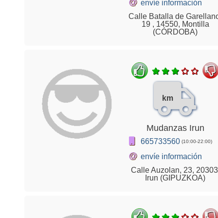
@
envíe información
Calle Batalla de Garellan
19 , 14550, Montilla
(CÓRDOBA)
km
Mudanzas Irun
665733560
(10:00-22:00)
@
envíe información
Calle Auzolan, 23, 20303
Irun (GIPUZKOA)