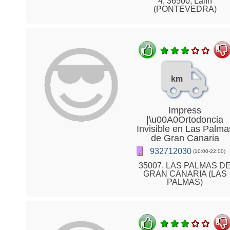
4, 36500, Lalín
(PONTEVEDRA)
km
Impress
|\u00A0Ortodoncia
Invisible en Las Palma
de Gran Canaria
932712030
(10:00-22:00)
35007, LAS PALMAS D
GRAN CANARIA (LAS
PALMAS)