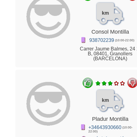
km
Consol Montilla
938702239
(10:00-22:00)
Carrer Jaume Balmes, 24 
B, 08401, Granollers
(BARCELONA)
km
Pladur Montilla
+34643930660
(10:00-
22:00)