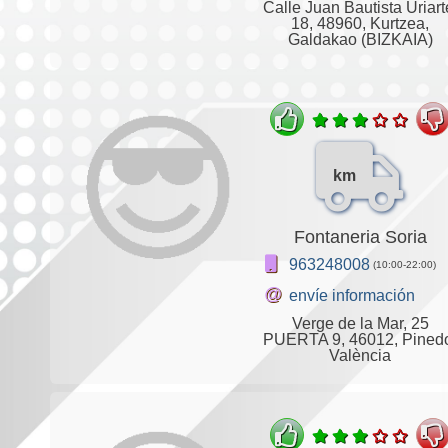
Calle Juan Bautista Uriart
18, 48960, Kurtzea,
Galdakao (BIZKAIA)
km
Fontaneria Soria
963248008
(10:00-22:00)
@
envíe información
Verge de la Mar, 25
PUERTA 9, 46012, Pined
València