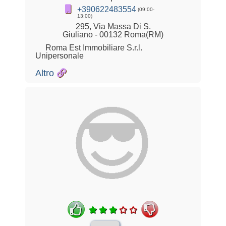
+390622483554
(09:00-
13:00)
295, Via Massa Di S.
Giuliano - 00132 Roma(RM)
Roma Est Immobiliare S.r.l.
Unipersonale
Altro