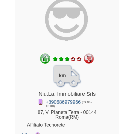
km
Niu.La. Immobiliare Srls
+390686979966
(09:00-
13:00)
87, V. Pianeta Terra - 00144
Roma(RM)
Affiliato Tecnorete