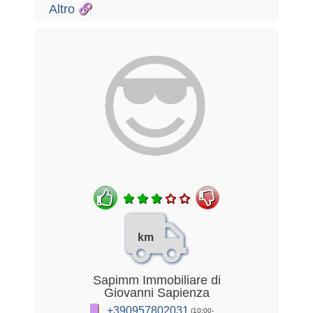
Altro
km
Sapimm Immobiliare di
Giovanni Sapienza
+390957802031
(10:00-