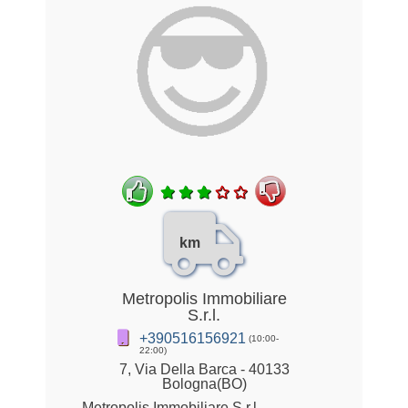
km
Metropolis Immobiliare
S.r.l.
+390516156921
(10:00-
22:00)
7, Via Della Barca - 40133
Bologna(BO)
Metropolis Immobiliare S.r.l.