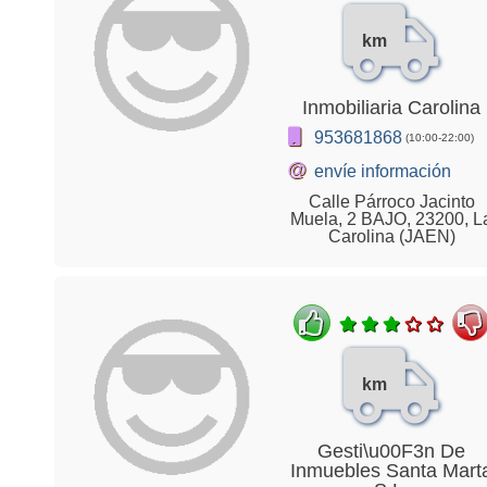
km
Inmobiliaria Carolina
953681868
(10:00-22:00)
@
envíe información
Calle Párroco Jacinto
Muela, 2 BAJO, 23200, L
Carolina (JAEN)
km
Gesti\u00F3n De
Inmuebles Santa Mart