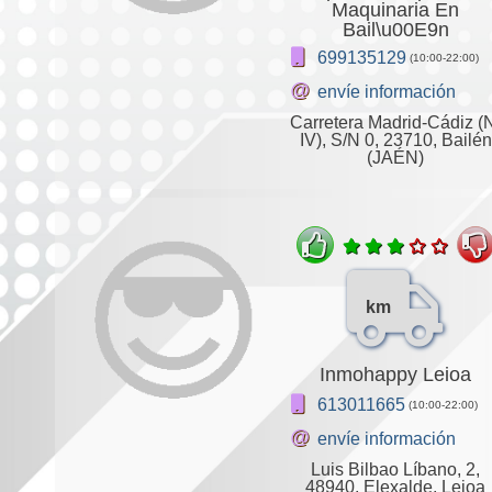
Maquinaria En
Bail\u00E9n
699135129
(10:00-22:00)
@
envíe información
Carretera Madrid-Cádiz (
IV), S/N 0, 23710, Bailén
(JAÉN)
km
Inmohappy Leioa
613011665
(10:00-22:00)
@
envíe información
Luis Bilbao Líbano, 2,
48940, Elexalde, Leioa