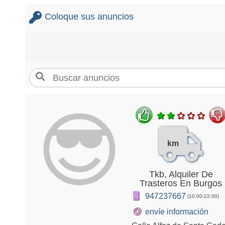
Coloque sus anuncios
km
Tkb, Alquiler De
Trasteros En Burgos
947237667
(10:00-22:00)
@
envíe información