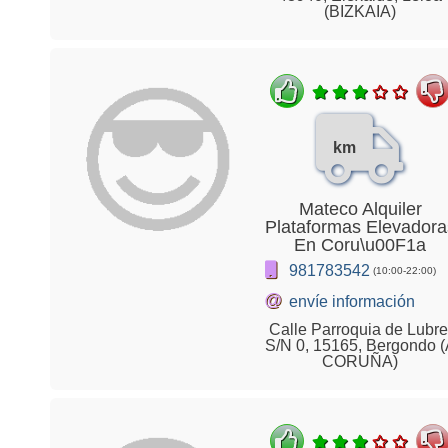
(BIZKAIA)
km
Mateco Alquiler
Plataformas Elevadora
En Coru\u00F1a
981783542
(10:00-22:00)
@
envíe información
Calle Parroquia de Lubre
S/N 0, 15165, Bergondo (
CORUÑA)