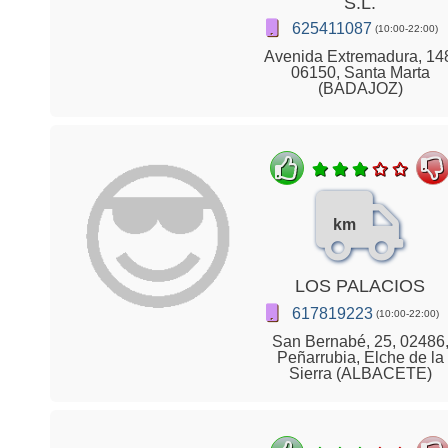
S.L.
625411087
(10:00-22:00)
Avenida Extremadura, 14
06150, Santa Marta
(BADAJOZ)
km
LOS PALACIOS
617819223
(10:00-22:00)
San Bernabé, 25, 02486
Peñarrubia, Elche de la
Sierra (ALBACETE)