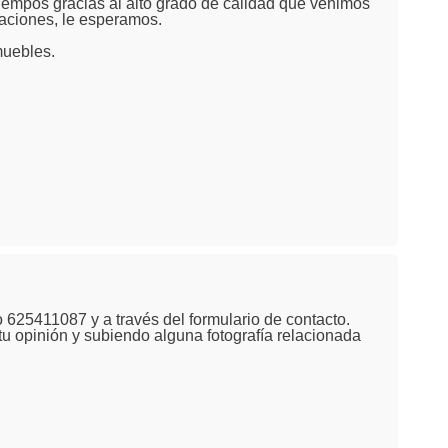
iempos gracias al alto grado de calidad que venimos
alaciones, le esperamos.
muebles.
 625411087 y a través del formulario de contacto.
tu opinión y subiendo alguna fotografía relacionada