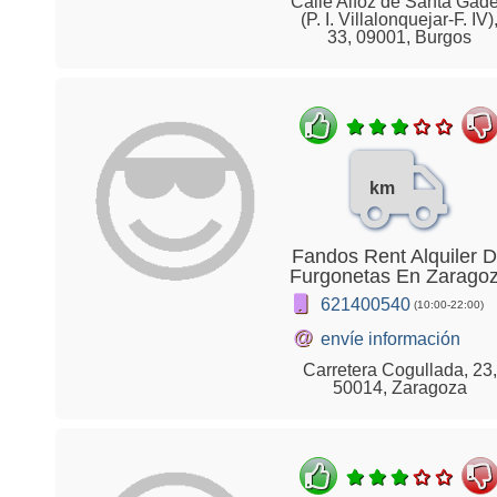
Calle Alfoz de Santa Gad
(P. I. Villalonquejar-F. IV)
33, 09001, Burgos
km
Fandos Rent Alquiler 
Furgonetas En Zarago
621400540
(10:00-22:00)
@
envíe información
Carretera Cogullada, 23,
50014, Zaragoza