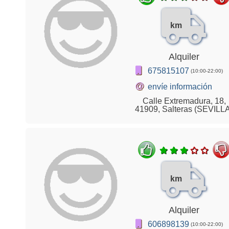
km
Alquiler
675815107
(10:00-22:00)
@
envíe información
Calle Extremadura, 18,
41909, Salteras (SEVILL
km
Alquiler
606898139
(10:00-22:00)