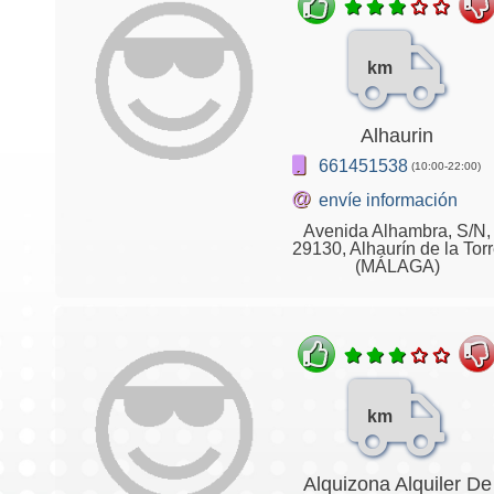
km
Alhaurin
661451538
(10:00-22:00)
@
envíe información
Avenida Alhambra, S/N,
29130, Alhaurín de la Tor
(MÁLAGA)
km
Alquizona Alquiler De