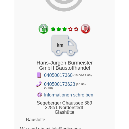
km
Hans-Jürgen Burmeister
GmbH Baustoffhandel
04050017360
(10:00-22:00)
040500173623
(10:00-
22:00)
@
Informationen schreiben
Segeberger Chaussee 389
22851 Norderstedt-
Glashütte
Baustoffe
Wir sind ein mittelständisches