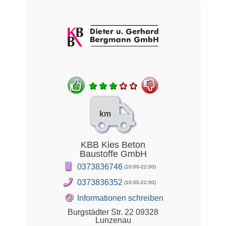
km
KBB Kies Beton
Baustoffe GmbH
0373836746
(10:00-22:00)
0373836352
(10:00-22:00)
@
Informationen schreiben
Burgstädter Str. 22 09328
Lunzenau