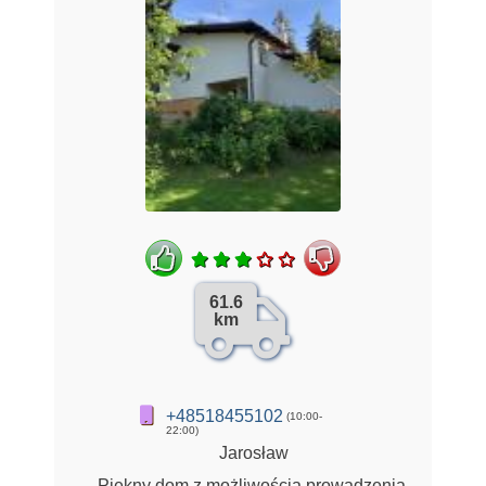
61.6
km
+48518455102
(10:00-
22:00)
Jarosław
Piękny dom z możliwością prowadzenia