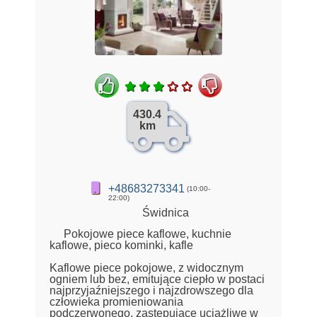
430.4
km
+48683273341
(10:00-
22:00)
Świdnica
Pokojowe piece kaflowe, kuchnie
kaflowe, pieco kominki, kafle
Kaflowe piece pokojowe, z widocznym
ogniem lub bez, emitujące ciepło w postaci
najprzyjaźniejszego i najzdrowszego dla
człowieka promieniowania
podczerwonego, zastępujące uciążliwe w