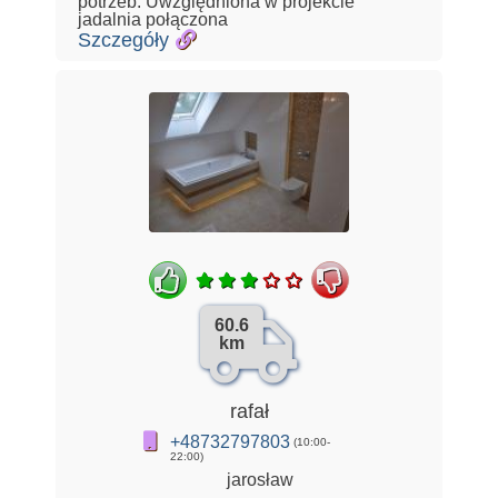
potrzeb. Uwzględniona w projekcie
jadalnia połączona
Szczegóły
60.6
km
rafał
+48732797803
(10:00-
22:00)
jarosław