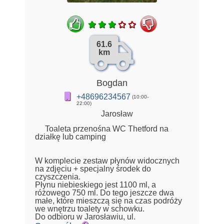
61.6
km
Bogdan
+48696234567
(10:00-
22:00)
Jarosław
Toaleta przenośna WC Thetford na
działkę lub camping
W komplecie zestaw płynów widocznych
na zdjęciu + specjalny środek do
czyszczenia.
Płynu niebieskiego jest 1100 ml, a
różowego 750 ml. Do tego jeszcze dwa
małe, które mieszczą się na czas podróży
we wnętrzu toalety w schowku.
Do odbioru w Jarosławiu, ul.