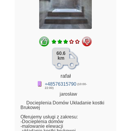
60.6
km
rafał
+48576315790
(10:00-
22:00)
jarosław
Docieplenia Domów Układanie kostki
Brukowej
Oferujemy usługi z zakresu:
-Docieplenia domów
-malowanie elewacji
-układanie kostki brukowej