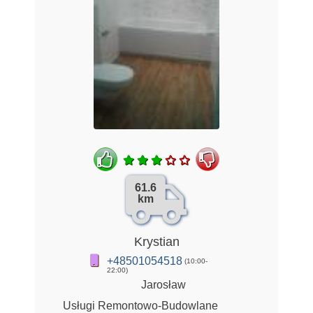
61.6
km
Krystian
+48501054518
(10:00-
22:00)
Jarosław
Usługi Remontowo-Budowlane