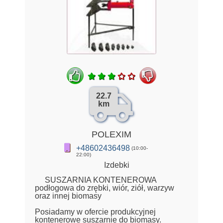
22.7
km
POLEXIM
+48602436498
(10:00-
22:00)
Izdebki
SUSZARNIA KONTENEROWA
podłogowa do zrębki, wiór, ziół, warzyw
oraz innej biomasy
Posiadamy w ofercie produkcyjnej
kontenerowe suszarnie do biomasy.