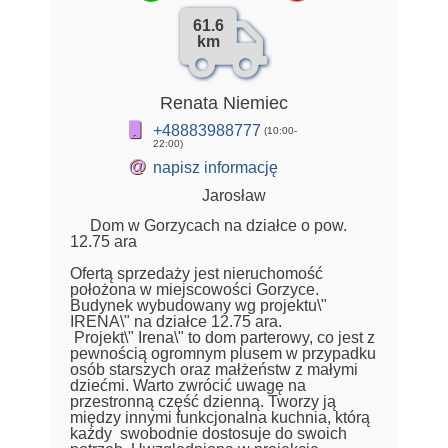
61.6
km
Renata Niemiec
+48883988777
(10:00-
22:00)
@
napisz informację
Jarosław
Dom w Gorzycach na działce o pow.
12.75 ara
Ofertą sprzedaży jest nieruchomość
położona w miejscowości Gorzyce.
Budynek wybudowany wg projektu\"
IRENA\" na działce 12.75 ara.
Projekt\" Irena\" to dom parterowy, co jest z
pewnością ogromnym plusem w przypadku
osób starszych oraz małżeństw z małymi
dziećmi. Warto zwrócić uwagę na
przestronną część dzienną. Tworzy ją
między innymi funkcjonalna kuchnia, którą
każdy swobodnie dostosuje do swoich