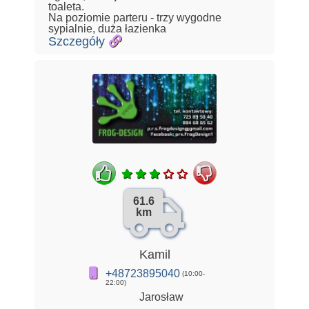
toaleta.
Na poziomie parteru - trzy wygodne
sypialnie, duża łazienka
Szczegóły
61.6
km
Kamil
+48723895040
(10:00-
22:00)
Jarosław