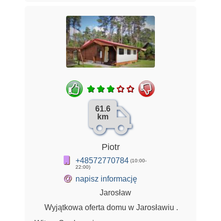
61.6
km
Piotr
+48572770784
(10:00-
22:00)
@
napisz informację
Jarosław
Wyjątkowa oferta domu w Jarosławiu .