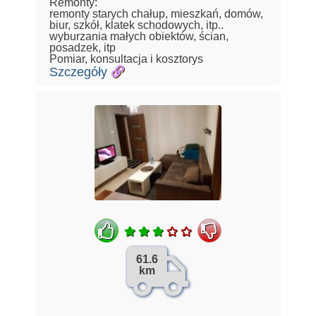
Remonty:
remonty starych chałup, mieszkań, domów,
biur, szkół, klatek schodowych, itp..
wyburzania małych obiektów, ścian,
posadzek, itp
Pomiar, konsultacja i kosztorys
Szczegóły
61.6
km