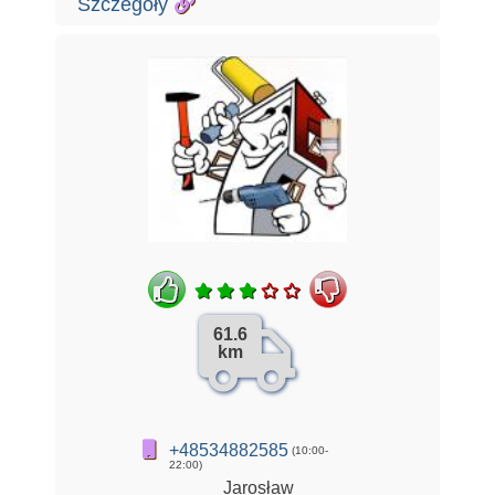
Szczegóły
61.6
km
+48534882585
(10:00-
22:00)
Jarosław