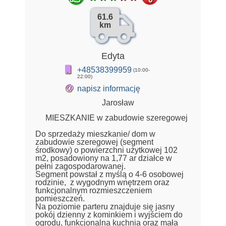
61.6
km
Edyta
+48538399959
(10:00-
22:00)
@
napisz informację
Jarosław
MIESZKANIE w zabudowie szeregowej
Do sprzedaży mieszkanie/ dom w
zabudowie szeregowej (segment
środkowy) o powierzchni użytkowej 102
m2, posadowiony na 1,77 ar działce w
pełni zagospodarowanej.
Segment powstał z myślą o 4-6 osobowej
rodzinie, z wygodnym wnętrzem oraz
funkcjonalnym rozmieszczeniem
pomieszczeń.
Na poziomie parteru znajduje się jasny
pokój dzienny z kominkiem i wyjściem do
ogrodu, funkcjonalna kuchnia oraz mała