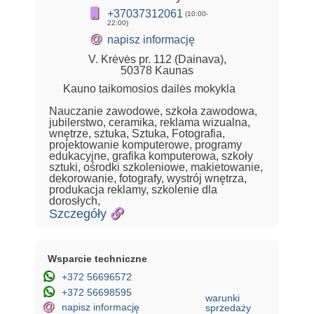
+37037312061
(10:00-
22:00)
@
napisz informację
V. Krėvės pr. 112 (Dainava),
50378 Kaunas
Kauno taikomosios dailės mokykla
Nauczanie zawodowe, szkoła zawodowa,
jubilerstwo, ceramika, reklama wizualna,
wnętrze, sztuka, Sztuka, Fotografia,
projektowanie komputerowe, programy
edukacyjne, grafika komputerowa, szkoły
sztuki, ośrodki szkoleniowe, makietowanie,
dekorowanie, fotografy, wystrój wnętrza,
produkacja reklamy, szkolenie dla
dorosłych,
Szczegóły
Wsparcie techniczne
+372 56696572
+372 56698595
warunki
@
napisz informację
sprzedaży