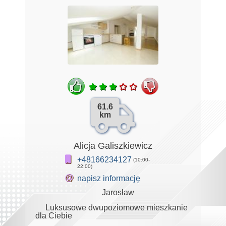
61.6
km
Alicja Galiszkiewicz
+48166234127
(10:00-
22:00)
@
napisz informację
Jarosław
Luksusowe dwupoziomowe mieszkanie
dla Ciebie