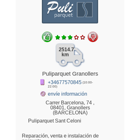
2514.7
km
Puliparquet Granollers
+34677570845
(10:00-
22:00)
@
envíe información
Carrer Barcelona, 74 ,
08401, Granollers
(BARCELONA)
Puliparquet Sant Celoni
Reparación, venta e instalación de