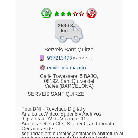
2530.3
km
Serveis Sant Quirze
937213478
(09:00-17:00)
@
envíe información
Calle Travessera, 5 BAJO,
08192, Sant Quirze del
Vallès (BARCELONA)
SERVEIS SANT QUIRZE
Foto DNI - Revelado Digital y
Analógico.Vídeo, Super 8 y Archivos
digitales a DVD - Vídeo a CD.
Audiocasette a CD - Scaner Gran Formato.
Cerraduras de
seguridad,antibumping,antitaladro,antirotura,anticopi