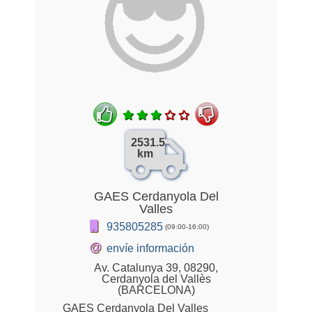
2531.5
km
GAES Cerdanyola Del
Valles
935805285
(09:00-16:00)
@
envíe información
Av. Catalunya 39, 08290,
Cerdanyola del Vallès
(BARCELONA)
GAES Cerdanyola Del Valles