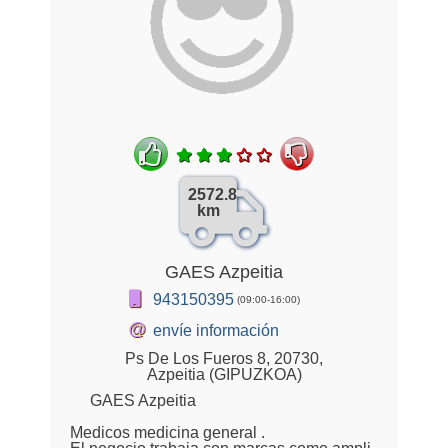
2572.8
km
GAES Azpeitia
943150395
(09:00-16:00)
@
envíe información
Ps De Los Fueros 8, 20730,
Azpeitia (GIPUZKOA)
GAES Azpeitia
Medicos medicina general .