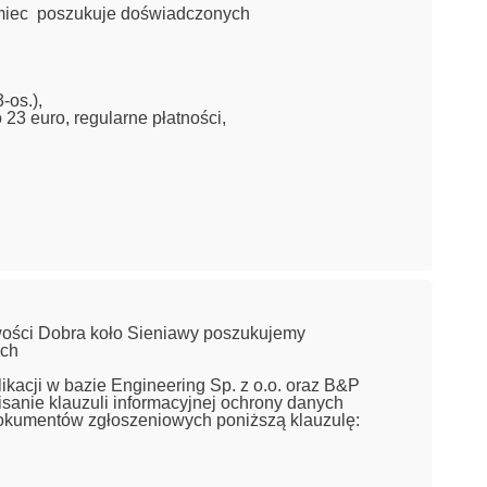
emiec poszukuje doświadczonych
-os.),
3 euro, regularne płatności,
wości Dobra koło Sieniawy poszukujemy
ych
kacji w bazie Engineering Sp. z o.o. oraz B&P
sanie klauzuli informacyjnej ochrony danych
okumentów zgłoszeniowych poniższą klauzulę: