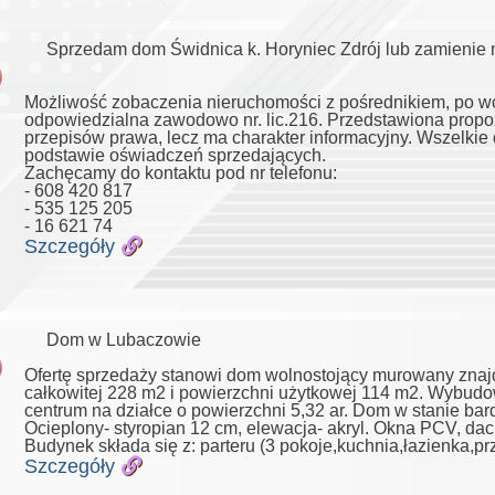
Sprzedam dom Świdnica k. Horyniec Zdrój lub zamienie 
Możliwość zobaczenia nieruchomości z pośrednikiem, po w
odpowiedzialna zawodowo nr. lic.216. Przedstawiona propoz
przepisów prawa, lecz ma charakter informacyjny. Wszelki
podstawie oświadczeń sprzedających.
Zachęcamy do kontaktu pod nr telefonu:
- 608 420 817
- 535 125 205
- 16 621 74
Szczegóły
Dom w Lubaczowie
Ofertę sprzedaży stanowi dom wolnostojący murowany znaj
całkowitej 228 m2 i powierzchni użytkowej 114 m2. Wybud
centrum na działce o powierzchni 5,32 ar. Dom w stanie ba
Ocieplony- styropian 12 cm, elewacja- akryl. Okna PCV, da
Budynek składa się z: parteru (3 pokoje,kuchnia,łazienka,pr
Szczegóły