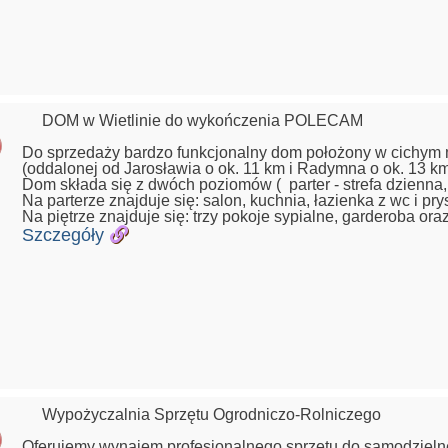
DOM w Wietlinie do wykończenia POLECAM
Do sprzedaży bardzo funkcjonalny dom położony w cichym m
(oddalonej od Jarosławia o ok. 11 km i Radymna o ok. 13 km
Dom składa się z dwóch poziomów ( parter - strefa dzienna, 
Na parterze znajduje się: salon, kuchnia, łazienka z wc i 
Na piętrze znajduje się: trzy pokoje sypialne, garderoba oraz
Szczegóły
Wypożyczalnia Sprzętu Ogrodniczo-Rolniczego
Oferujemy wynajem profesjonalnego sprzętu do samodziel