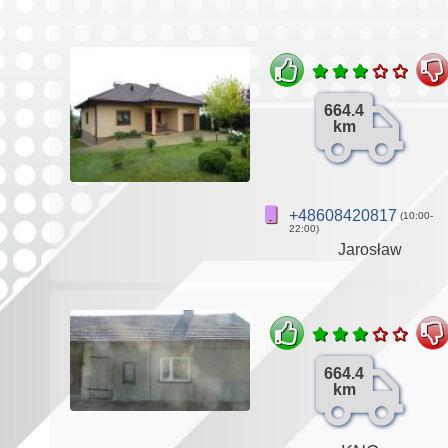
664.4
km
+48608420817
(10:00-
22:00)
Jarosław
664.4
km