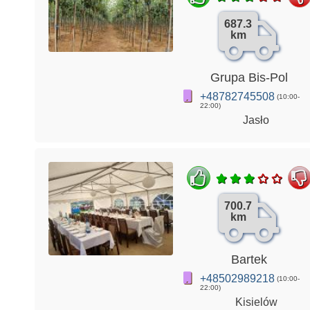
687.3
km
Grupa Bis-Pol
+48782745508
(10:00-
22:00)
Jasło
700.7
km
Bartek
+48502989218
(10:00-
22:00)
Kisielów