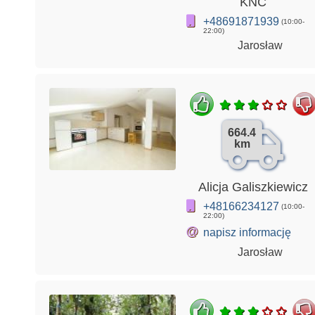
KNC
+48691871939
(10:00-
22:00)
Jarosław
664.4
km
Alicja Galiszkiewicz
+48166234127
(10:00-
22:00)
@
napisz informację
Jarosław