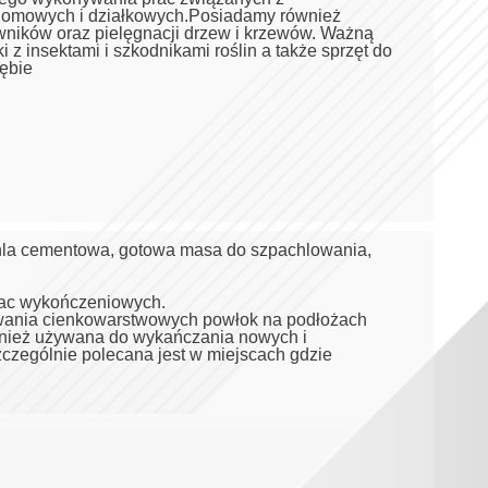
ydomowych i działkowych.Posiadamy również
awników oraz pielęgnacji drzew i krzewów. Ważną
z insektami i szkodnikami roślin a także sprzęt do
ębie
achla cementowa, gotowa masa do szpachlowania,
rac wykończeniowych.
wania cienkowarstwowych powłok na podłożach
wnież używana do wykańczania nowych i
czególnie polecana jest w miejscach gdzie