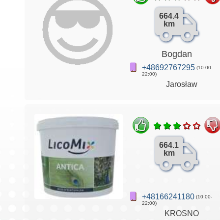
664.4
km
Bogdan
+48692767295
(10:00-
22:00)
Jarosław
664.1
km
+48166241180
(10:00-
22:00)
KROSNO