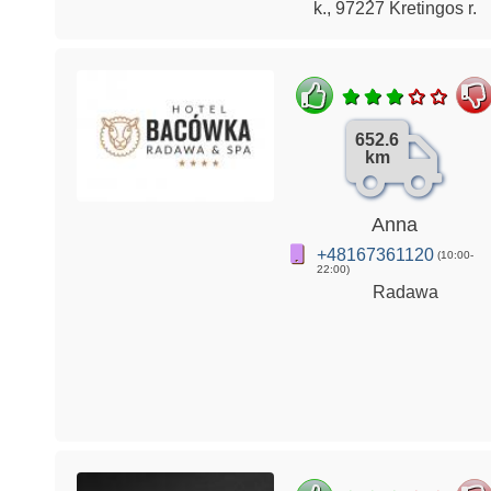
k., 97227 Kretingos r.
652.6
km
Anna
+48167361120
(10:00-
22:00)
Radawa