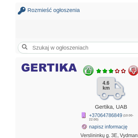
Rozmieść ogłoszenia
4.6
km
Gertika, UAB
+37064786849
(10:00-
22:00)
@
napisz informację
Verslininkų g. 3E, Vydman