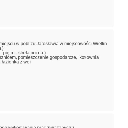
iejscu w pobliżu Jarosławia w miejscowości Wietlin
 ).
piętro - strefa nocna ).
prysznicem, pomieszczenie gospodarcze, kotłownia
 łazienka z wc i
nego wykonywania prac związanych z