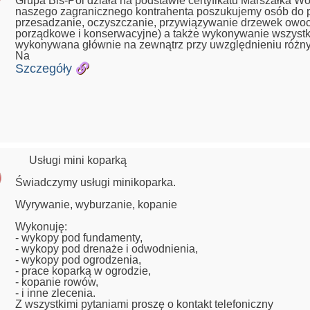
Grupa Bis-Pol działa na podstawie certyfikatu Marszałka 
naszego zagranicznego kontrahenta poszukujemy osób do 
przesadzanie, oczyszczanie, przywiązywanie drzewek owocow
porządkowe i konserwacyjne) a także wykonywanie wszystki
wykonywana głównie na zewnątrz przy uwzględnieniu róż
Na
Szczegóły
Usługi mini koparką
Świadczymy usługi minikoparka.
Wyrywanie, wyburzanie, kopanie
Wykonuję:
- wykopy pod fundamenty,
- wykopy pod drenaże i odwodnienia,
- wykopy pod ogrodzenia,
- prace koparką w ogrodzie,
- kopanie rowów,
- i inne zlecenia.
Z wszystkimi pytaniami proszę o kontakt telefoniczny