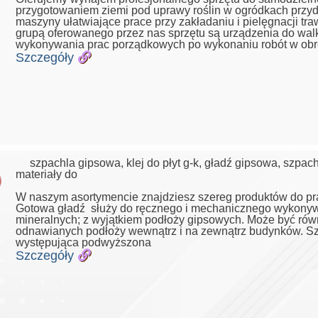
przygotowaniem ziemi pod uprawy roślin w ogródkach prz
maszyny ułatwiające prace przy zakładaniu i pielęgnacji tr
grupą oferowanego przez nas sprzętu są urządzenia do walki 
wykonywania prac porządkowych po wykonaniu robót w obr
Szczegóły
szpachla gipsowa, klej do płyt g-k, gładź gipsowa, szp
materiały do
W naszym asortymencie znajdziesz szereg produktów do p
Gotowa gładź służy do ręcznego i mechanicznego wykony
mineralnych; z wyjątkiem podłoży gipsowych. Może być ró
odnawianych podłoży wewnątrz i na zewnątrz budynków. Sz
występująca podwyższona
Szczegóły