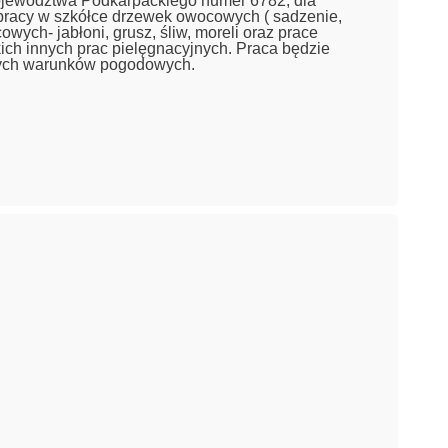
Województwa Podkarpackiego numer 6782, dla
pracy w szkółce drzewek owocowych ( sadzenie,
ych- jabłoni, grusz, śliw, moreli oraz prace
ch innych prac pielęgnacyjnych. Praca będzie
nych warunków pogodowych.