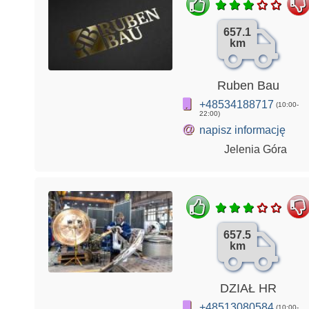
657.1
km
Ruben Bau
+48534188717
(10:00-
22:00)
@
napisz informację
Jelenia Góra
657.5
km
DZIAŁ HR
+48513080584
(10:00-