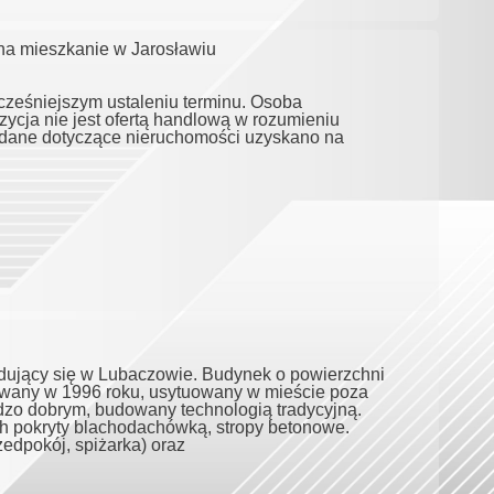
na mieszkanie w Jarosławiu
cześniejszym ustaleniu terminu. Osoba
ycja nie jest ofertą handlową w rozumieniu
e dane dotyczące nieruchomości uzyskano na
dujący się w Lubaczowie. Budynek o powierzchni
owany w 1996 roku, usytuowany w mieście poza
rdzo dobrym, budowany technologią tradycyjną.
ch pokryty blachodachówką, stropy betonowe.
zedpokój, spiżarka) oraz