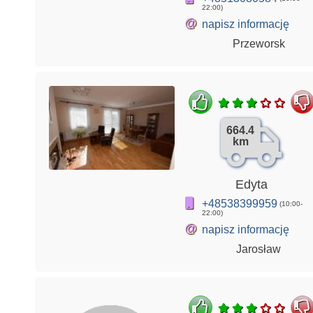
22:00)
@
napisz informację
Przeworsk
664.4
km
Edyta
+48538399959
(10:00-
22:00)
@
napisz informację
Jarosław