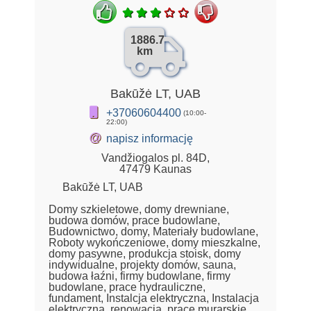
1886.7
km
Bakūžė LT, UAB
+37060604400
(10:00-
22:00)
@
napisz informację
Vandžiogalos pl. 84D,
47479 Kaunas
Bakūžė LT, UAB
Domy szkieletowe, domy drewniane,
budowa domów, prace budowlane,
Budownictwo, domy, Materiały budowlane,
Roboty wykończeniowe, domy mieszkalne,
domy pasywne, produkcja stoisk, domy
indywidualne, projekty domów, sauna,
budowa łaźni, firmy budowlane, firmy
budowlane, prace hydrauliczne,
fundament, Instalcja elektryczna, Instalacja
elektryczna, renowacja, prace murarskie,