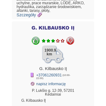
uchylne, prace murarskie, LODE, ARKO,
hydraulika, zarządzanie środowiskiem,
altanki, tarasy, płoty,
Szczegóły
1900.9
km
G. Kilbausko IĮ
+37061260931
(10:00-
22:00)
@
napisz informację
P. Lukšio g. 12-39, 57201
Kėdainiai
G. Kilbausko IĮ