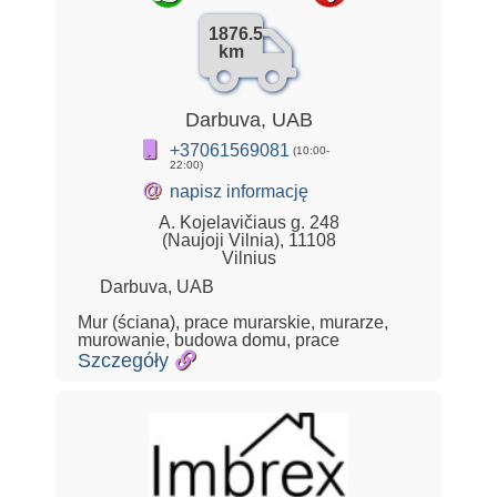
1876.5
km
Darbuva, UAB
+37061569081
(10:00-
22:00)
@
napisz informację
A. Kojelavičiaus g. 248
(Naujoji Vilnia), 11108
Vilnius
Darbuva, UAB
Mur (ściana), prace murarskie, murarze,
murowanie, budowa domu, prace
Szczegóły