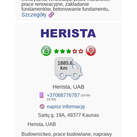
prace renowacyjne, zakładanie
fundamentów, betonowanie fundamentu,
Szczegóły
1885.6
km
Herista, UAB
+37068776787
(10:00-
22:00)
@
napisz informację
Sartų g. 19A, 49377 Kaunas
Herista, UAB
Budownictwo, prace budowlane, naprawy