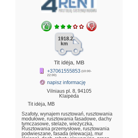
1918.2
km
Tit idėja, MB
+37061555853
(10:00-
22:00)
@
napisz informację
Vilniaus pl. 8, 94105
Klaipėda
Tit idėja, MB
Szafoty, wynajem rusztowań, rusztowania
modułowe, rusztowania fasadowe, dachy
tymczasowe, stelaże, wieżyczka,
Rusztowania przemysłowe, rusztowania
podwieszane, fasada (elewacja), mur