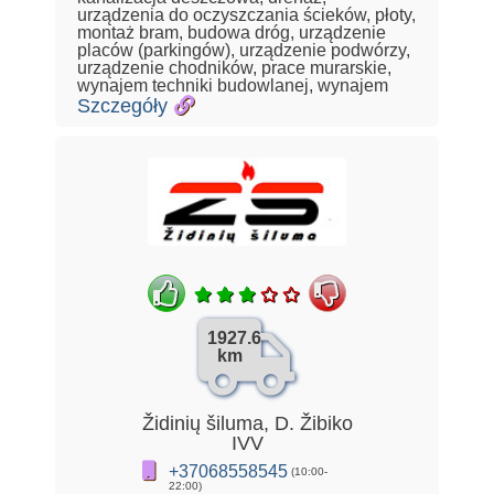
urządzenia do oczyszczania ścieków, płoty,
montaż bram, budowa dróg, urządzenie
placów (parkingów), urządzenie podwórzy,
urządzenie chodników, prace murarskie,
wynajem techniki budowlanej, wynajem
Szczegóły
1927.6
km
Židinių šiluma, D. Žibiko
IVV
+37068558545
(10:00-
22:00)