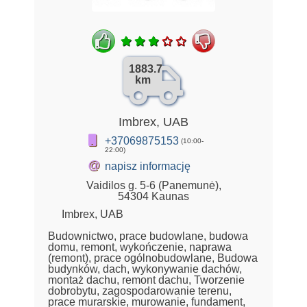
1883.7
km
Imbrex, UAB
+37069875153
(10:00-
22:00)
@
napisz informację
Vaidilos g. 5-6 (Panemunė),
54304 Kaunas
Imbrex, UAB
Budownictwo, prace budowlane, budowa
domu, remont, wykończenie, naprawa
(remont), prace ogólnobudowlane, Budowa
budynków, dach, wykonywanie dachów,
montaż dachu, remont dachu, Tworzenie
dobrobytu, zagospodarowanie terenu,
prace murarskie, murowanie, fundament,