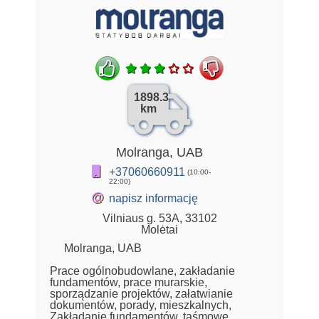
1898.3
km
Molranga, UAB
+37060660911
(10:00-
22:00)
@
napisz informację
Vilniaus g. 53A, 33102
Molėtai
Molranga, UAB
Prace ogólnobudowlane, zakładanie
fundamentów, prace murarskie,
sporządzanie projektów, załatwianie
dokumentów, porady, mieszkalnych,
Zakładanie fundamentów, taśmowe,