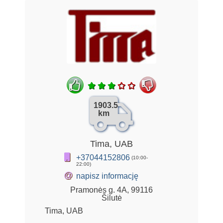
1903.5
km
Tima, UAB
+37044152806
(10:00-
22:00)
@
napisz informację
Pramonės g. 4A, 99116
Šilutė
Tima, UAB