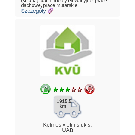
(ściana), dach, roboty elewacyjne, prace
dachowe, prace murarskie,
Szczegóły
1915.5
km
Kelmės vietinis ūkis,
UAB