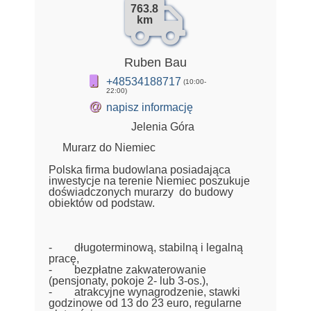
763.8
km
Ruben Bau
+48534188717
(10:00-
22:00)
@
napisz informację
Jelenia Góra
Murarz do Niemiec
Polska firma budowlana posiadająca
inwestycje na terenie Niemiec poszukuje
doświadczonych murarzy do budowy
obiektów od podstaw.
- długoterminową, stabilną i legalną
pracę,
- bezpłatne zakwaterowanie
(pensjonaty, pokoje 2- lub 3-os.),
- atrakcyjne wynagrodzenie, stawki
godzinowe od 13 do 23 euro, regularne