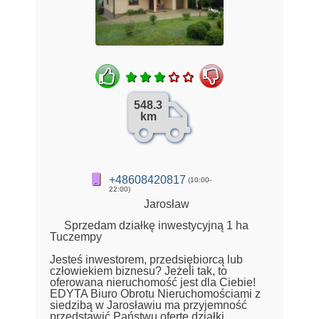
548.3
km
+48608420817
(10:00-
22:00)
Jarosław
Sprzedam działkę inwestycyjną 1 ha
Tuczempy
Jesteś inwestorem, przedsiębiorcą lub
człowiekiem biznesu? Jeżeli tak, to
oferowana nieruchomość jest dla Ciebie!
EDYTA Biuro Obrotu Nieruchomościami z
siedzibą w Jarosławiu ma przyjemność
przedstawić Państwu ofertę działki