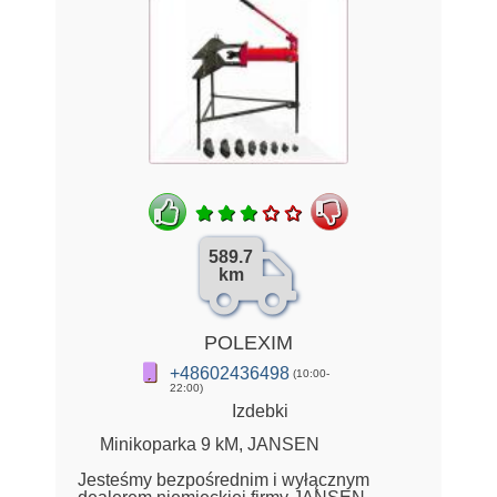
589.7
km
POLEXIM
+48602436498
(10:00-
22:00)
Izdebki
Minikoparka 9 kM, JANSEN
Jesteśmy bezpośrednim i wyłącznym