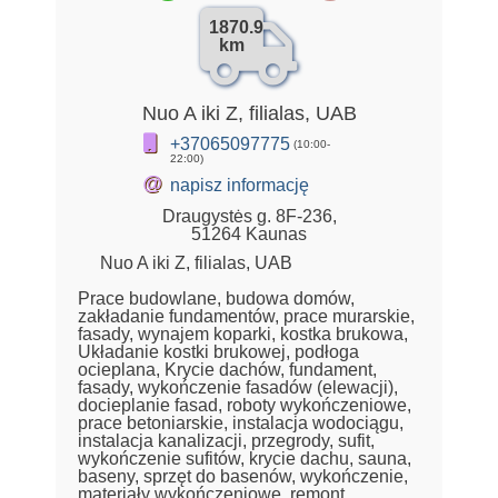
1870.9
km
Nuo A iki Z, filialas, UAB
+37065097775
(10:00-
22:00)
@
napisz informację
Draugystės g. 8F-236,
51264 Kaunas
Nuo A iki Z, filialas, UAB
Prace budowlane, budowa domów,
zakładanie fundamentów, prace murarskie,
fasady, wynajem koparki, kostka brukowa,
Układanie kostki brukowej, podłoga
ocieplana, Krycie dachów, fundament,
fasady, wykończenie fasadów (elewacji),
docieplanie fasad, roboty wykończeniowe,
prace betoniarskie, instalacja wodociągu,
instalacja kanalizacji, przegrody, sufit,
wykończenie sufitów, krycie dachu, sauna,
baseny, sprzęt do basenów, wykończenie,
materiały wykończeniowe, remont,