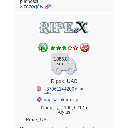
płatności,
Szczegóły
1865.8
km
Ripex, UAB
+37061144200
(10:00-
22:00)
@
napisz informację
Naujoji g. 114L, 62175
Alytus
Ripex, UAB