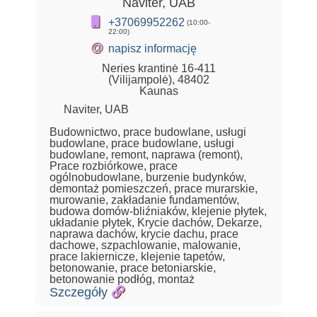
Naviter, UAB
+37069952262
(10:00-
22:00)
@
napisz informację
Neries krantinė 16-411
(Vilijampolė), 48402
Kaunas
Naviter, UAB
Budownictwo, prace budowlane, usługi
budowlane, prace budowlane, usługi
budowlane, remont, naprawa (remont),
Prace rozbiórkowe, prace
ogólnobudowlane, burzenie budynków,
demontaż pomieszczeń, prace murarskie,
murowanie, zakładanie fundamentów,
budowa domów-bliźniaków, klejenie płytek,
układanie płytek, Krycie dachów, Dekarze,
naprawa dachów, krycie dachu, prace
dachowe, szpachlowanie, malowanie,
prace lakiernicze, klejenie tapetów,
betonowanie, prace betoniarskie,
betonowanie podłóg, montaż
Szczegóły