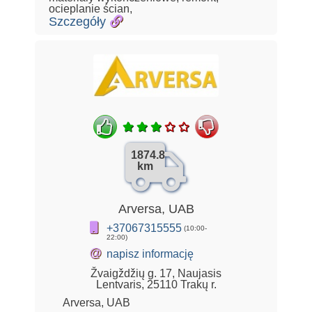
ocieplanie ścian,
Szczegóły
1874.8
km
Arversa, UAB
+37067315555
(10:00-
22:00)
@
napisz informację
Žvaigždžių g. 17, Naujasis
Lentvaris, 25110 Trakų r.
Arversa, UAB