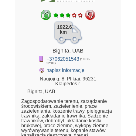
1922.6
km
Bignita, UAB
+37062051543
(10:00-
22:00)
@
napisz informację
Naujoji g. 8, Plikiai, 96231
Klaipėdos r.
Bignita, UAB
Zagospodarowanie terenu, zarządzanie
środowiskiem, zazielenienie, prace
zazieleniania, koszenie trawy, pielęgnacja
trawnika, zakładanie trawnika, Sadzenie
trawników, dobrobyt, układanie kostki
brukowej, prace ziemne, wykopy ziemne,
wyrównywanie terenu, kopanie stawów,
kanalizacja deszczowa, drenaż,