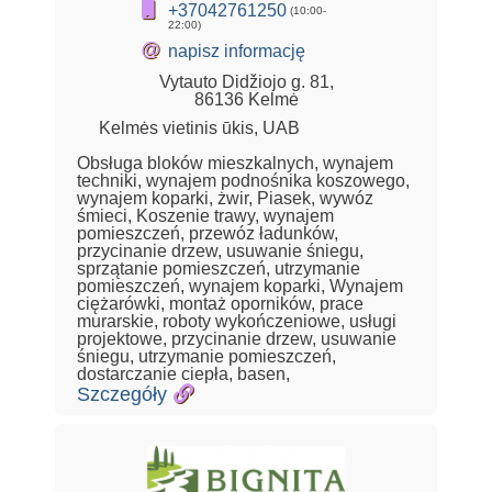
+37042761250
(10:00-
22:00)
@
napisz informację
Vytauto Didžiojo g. 81,
86136 Kelmė
Kelmės vietinis ūkis, UAB
Obsługa bloków mieszkalnych, wynajem
techniki, wynajem podnośnika koszowego,
wynajem koparki, żwir, Piasek, wywóz
śmieci, Koszenie trawy, wynajem
pomieszczeń, przewóz ładunków,
przycinanie drzew, usuwanie śniegu,
sprzątanie pomieszczeń, utrzymanie
pomieszczeń, wynajem koparki, Wynajem
ciężarówki, montaż oporników, prace
murarskie, roboty wykończeniowe, usługi
projektowe, przycinanie drzew, usuwanie
śniegu, utrzymanie pomieszczeń,
dostarczanie ciepła, basen,
Szczegóły