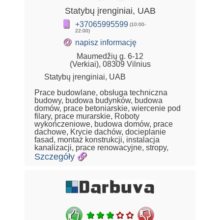
Statybų įrenginiai, UAB
+37065995599
(10:00-
22:00)
@
napisz informację
Maumedžių g. 6-12
(Verkiai), 08309 Vilnius
Statybų įrenginiai, UAB
Prace budowlane, obsługa techniczna
budowy, budowa budynków, budowa
domów, prace betoniarskie, wiercenie pod
filary, prace murarskie, Roboty
wykończeniowe, budowa domów, prace
dachowe, Krycie dachów, docieplanie
fasad, montaż konstrukcji, instalacja
kanalizacji, prace renowacyjne, stropy,
Szczegóły