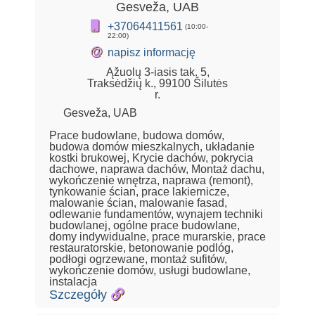
Gesveža, UAB
+37064411561
(10:00-
22:00)
@
napisz informację
Ąžuolų 3-iasis tak. 5,
Traksėdžių k., 99100 Šilutės
r.
Gesveža, UAB
Prace budowlane, budowa domów,
budowa domów mieszkalnych, układanie
kostki brukowej, Krycie dachów, pokrycia
dachowe, naprawa dachów, Montaż dachu,
wykończenie wnętrza, naprawa (remont),
tynkowanie ścian, prace lakiernicze,
malowanie ścian, malowanie fasad,
odlewanie fundamentów, wynajem techniki
budowlanej, ogólne prace budowlane,
domy indywidualne, prace murarskie, prace
restauratorskie, betonowanie podlóg,
podłogi ogrzewane, montaż sufitów,
wykończenie domów, usługi budowlane,
instalacja
Szczegóły