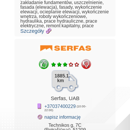
zakładanie fundamentów, uszczelnienie,
fasada (elewacja), fasady, wykończenie
elewacji, ocieplanie elewacji, wykończenie
wnętrza, roboty wykończeniowe,
hydraulika, prace hydrauliczne, prace
elektryczne, remont kapitalny, prace
Szczegóły
1885.1
km
Serfas, UAB
+37037400229
(10:00-
22:00)
@
napisz informację
Technikos g. 7C
(Petrašiūnai), 51209