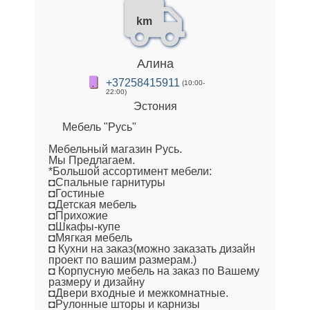
km
Алина
+37258415911
(10:00-
22:00)
Эстония
Мебель "Русь"
Мебельный магазин Русь.
Мы Предлагаем.
*Большой ассортимент мебели:
◘Спальные гарнитуры
◘Гостиные
◘Детская мебель
◘Прихожие
◘Шкафы-купе
◘Мягкая мебель
◘ Кухни на заказ(можно заказать дизайн
проект по вашим размерам.)
◘ Корпусную мебель на заказ по Вашему
размеру и дизайну
◘Двери входные и межкомнатные.
◘Рулонные шторы и карнизы