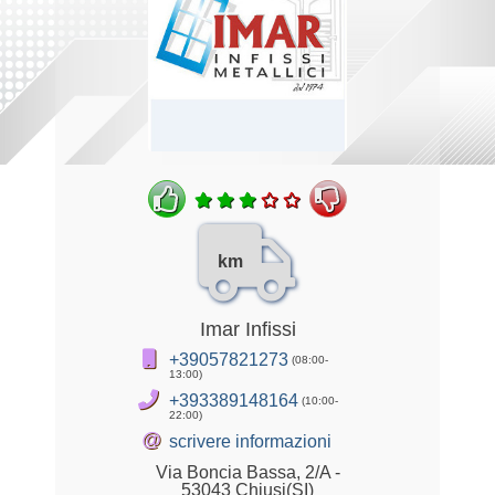
km
Imar Infissi
+39057821273
(08:00-
13:00)
+393389148164
(10:00-
22:00)
@
scrivere informazioni
Via Boncia Bassa, 2/A -
53043 Chiusi(SI)