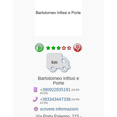
km
Bartolomeo Infissi e
Porte
+390922835191
(16:00-
20:00)
+393343447338
(10:00-
22:00)
@
scrivere informazioni
Via Porta Palermo, 215 -