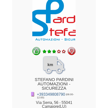
km
STEFANO PARDINI
AUTOMAZIONI -
SICUREZZA
+393349808790
(08:00-
12:00)
Via Serra, 56 - 55041
Camaiore(LU)