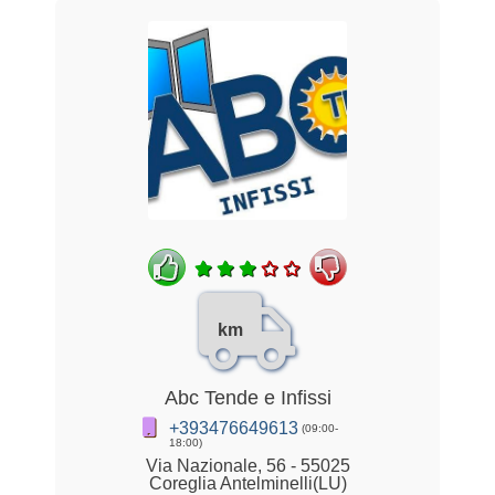
km
Abc Tende e Infissi
+393476649613
(09:00-
18:00)
Via Nazionale, 56 - 55025
Coreglia Antelminelli(LU)