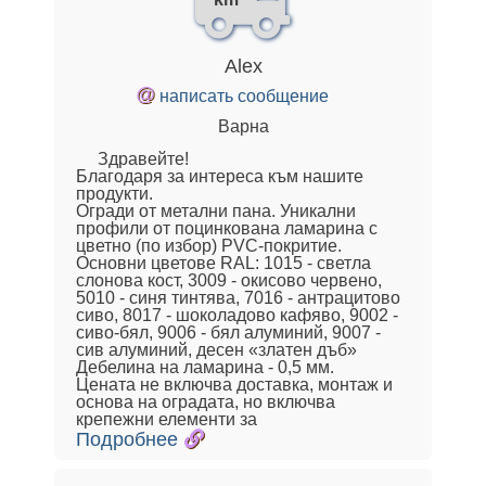
Alex
@
написать сообщение
Варна
Здравейте!
Благодаря за интереса към нашите
продукти.
Огради от метални пана. Уникални
профили от поцинкована ламарина с
цветно (по избор) PVC-покритие.
Основни цветове RAL: 1015 - светла
слонова кост, 3009 - окисово червено,
5010 - синя тинтява, 7016 - антрацитово
сиво, 8017 - шоколадово кафяво, 9002 -
сиво-бял, 9006 - бял алуминий, 9007 -
сив алуминий, десен «златен дъб»
Дебелина на ламарина - 0,5 мм.
Цената не включва доставка, монтаж и
основа на оградата, но включва
крепежни елементи за
Подробнее