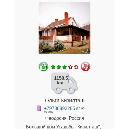
1150.5
km
Ольга Кизилташ
+79788892285
(10:00-
22:00)
Феодосия, Россия
Большой дом Усадьбы "Кизилташ",