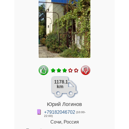
1178.1
km
Юрий Логинов
+79182046702
(10:00-
22:00)
Сочи, Россия