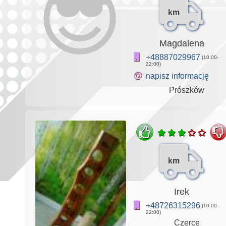
km
Magdalena
+48887029967
(10:00-
22:00)
@
napisz informację
Prószków
km
Irek
+48726315296
(10:00-
22:00)
Czerce