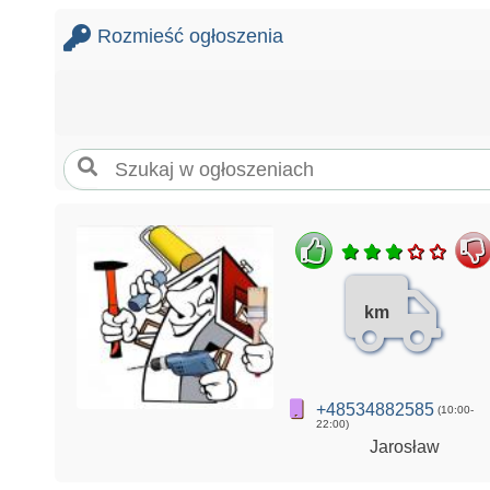
Rozmieść ogłoszenia
km
+48534882585
(10:00-
22:00)
Jarosław