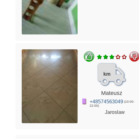
km
Mateusz
+48574563049
(10:00-
22:00)
Jaroslaw