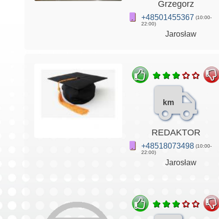
Grzegorz
+48501455367
(10:00-
22:00)
Jarosław
km
REDAKTOR
+48518073498
(10:00-
22:00)
Jarosław