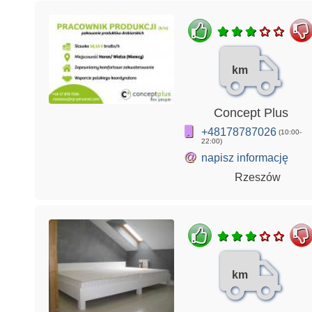
km
Concept Plus
+48178787026
(10:00-
22:00)
@
napisz informację
Rzeszów
km