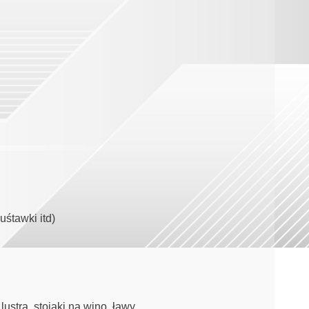
uśtawki itd)
stra, stojaki na wino, ławy.