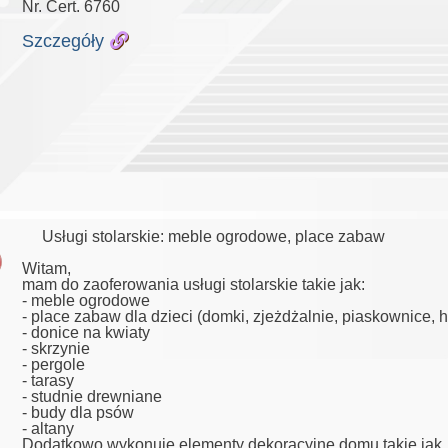
Nr. Cert. 6760
Szczegóły
Usługi stolarskie: meble ogrodowe, place zabaw
Witam,
mam do zaoferowania usługi stolarskie takie jak:
- meble ogrodowe
- place zabaw dla dzieci (domki, zjeżdżalnie, piaskownice, h
- donice na kwiaty
- skrzynie
- pergole
- tarasy
- studnie drewniane
- budy dla psów
- altany
Dodatkowo wykonuję elementy dekoracyjne domu takie jak, lu