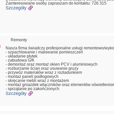
Zainteresowane osoby zapraszam do kontaktu: 726 315
Szczegóły
Remonty
Nasza firma świadczy profesjonalne usługi remontowo/wykoń
- szpachlowanie i malowanie pomieszczeń
- układanie płytek
- zabudowa G/K
- demontaż oraz montaż okien PCV i aluminiowych
- rozburzanie ścian oraz usuwanie gruzy
- przywóz materiałów wraz z rozładunkiem
- montaż paneli podłogowych
- skręcanie mebli wraz z montażem
- montaż gniazdek włączników oraz elementów oświetleni
- sprzątanie po zakończonych
Szczegóły