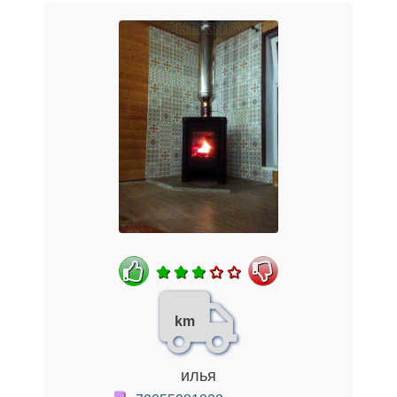
km
илья