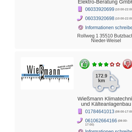
Elektro-Beratung Gmb
06033920699
(10:00-22:0
06033920698
(10:00-22:0
@
Informationen schreib
Rollweg 1 35510 Butzbac
Nieder-Weisel
172.9
km
Wießmann Klimatechni
und Kälteanlagenbau
01784641013
(08:00-17:0
061062664166
(08:00-
17:00)
@
Informationen schreib