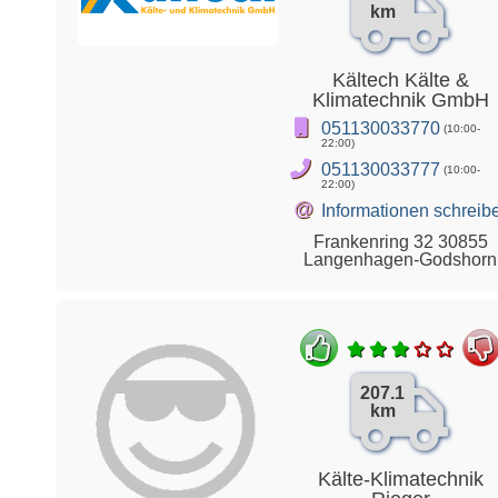
km
Kältech Kälte &
Klimatechnik GmbH
051130033770
(10:00-
22:00)
051130033777
(10:00-
22:00)
@
Informationen schreib
Frankenring 32 30855
Langenhagen-Godshorn
207.1
km
Kälte-Klimatechnik