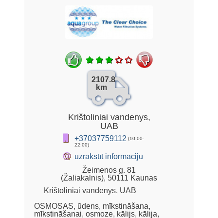
2107.8
km
Krištoliniai vandenys,
UAB
+37037759112
(10:00-
22:00)
@
uzrakstīt informāciju
Žeimenos g. 81
(Žaliakalnis), 50111 Kaunas
Krištoliniai vandenys, UAB
OSMOSAS, ūdens, mīkstināšana,
mīkstināšanai, osmoze, kālijs, kālija,