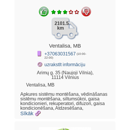
2101.5
km
Ventalisa, MB
+37063031567
(10:00-
22:00)
@
uzrakstīt informāciju
Arimų g. 35 (Naujoji Vilnia),
11114 Vilnius
Ventalisa, MB
Apkures sistēmu montēšana, vēdināšanas
sistēmu montēšana, siltumsūkņi, gaisa
kondicionieri, rekuperatori, difuzori, gaisa
kondicionēšana, Atdzesēšana,
Sīkāk