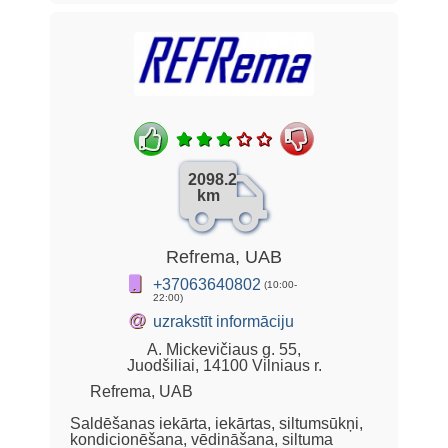
2098.2
km
Refrema, UAB
+37063640802
(10:00-
22:00)
@
uzrakstīt informāciju
A. Mickevičiaus g. 55,
Juodšiliai, 14100 Vilniaus r.
Refrema, UAB
Saldēšanas iekārta, iekārtas, siltumsūkņi,
kondicionēšana, vēdināšana, siltuma