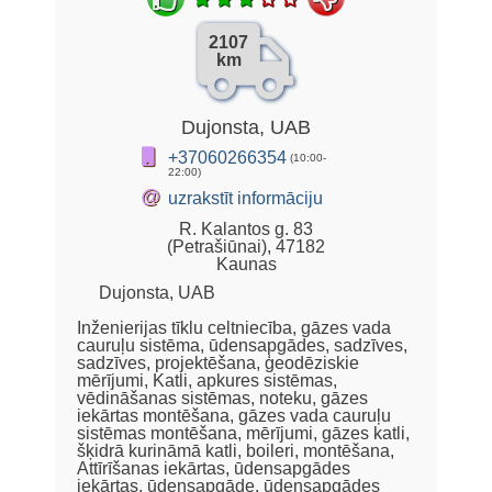
2107
km
Dujonsta, UAB
+37060266354
(10:00-
22:00)
@
uzrakstīt informāciju
R. Kalantos g. 83
(Petrašiūnai), 47182
Kaunas
Dujonsta, UAB
Inženierijas tīklu celtniecība, gāzes vada
cauruļu sistēma, ūdensapgādes, sadzīves,
sadzīves, projektēšana, ģeodēziskie
mērījumi, Katli, apkures sistēmas,
vēdināšanas sistēmas, noteku, gāzes
iekārtas montēšana, gāzes vada cauruļu
sistēmas montēšana, mērījumi, gāzes katli,
šķidrā kurināmā katli, boileri, montēšana,
Attīrīšanas iekārtas, ūdensapgādes
iekārtas, ūdensapgāde, ūdensapgādes