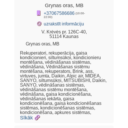
Grynas oras, MB
+37067586686
(10:00-
22:00)
@
uzrakstīt informāciju
V. Krėvės pr. 126C-40,
51114 Kaunas
Grynas oras, MB
Rekuperatori, rekuperācija, gaisa
kondicionieri, siltumsūkņi, kondicionieru
montēšana, vēdināšanas sistēmas,
vēdināšana, Vēdināšanas sistēmu
montēšana, rekuperators, Brink, ass,
virtuves, jumta, Daikin, Alpic air, MIDEA,
SANYO, siltumsūkņi, MITSUBISHI, Daikin,
SANYO, vēdināšanas sistēmas,
vēdināšanas sistēmu montēšana,
vēdināšana, gaisa kondicionēšana,
vēdināšanas iekārta, gaisa
kondicionēšana, gaisa kondicionēšanas
sistēmas, kondicionēšanas sistēmas,
kondicionēšana, apkures sistēmas,
Sīkāk