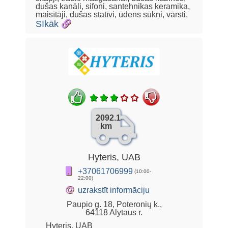
dušas kanāli, sifoni, santehnikas keramika,
maisītāji, dušas statīvi, ūdens sūkņi, vārsti,
Sīkāk
2092.1
km
Hyteris, UAB
+37061706999
(10:00-
22:00)
@
uzrakstīt informāciju
Paupio g. 18, Poteronių k.,
64118 Alytaus r.
Hyteris, UAB