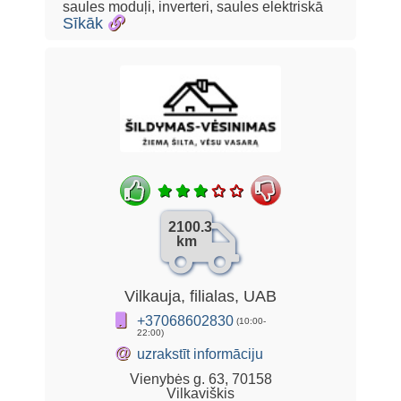
saules moduļi, inverteri, saules elektriskā
Sīkāk
2100.3
km
Vilkauja, filialas, UAB
+37068602830
(10:00-
22:00)
@
uzrakstīt informāciju
Vienybės g. 63, 70158
Vilkaviškis