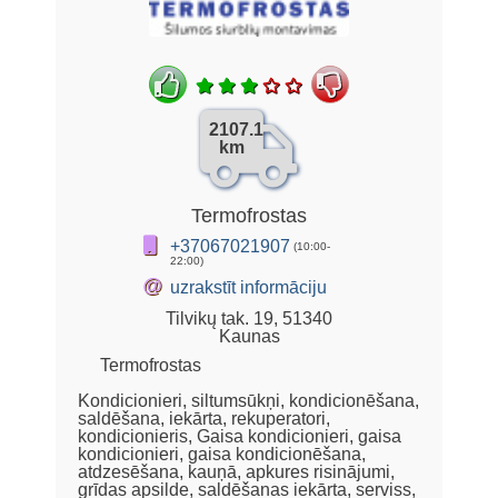
2107.1
km
Termofrostas
+37067021907
(10:00-
22:00)
@
uzrakstīt informāciju
Tilvikų tak. 19, 51340
Kaunas
Termofrostas
Kondicionieri, siltumsūkņi, kondicionēšana,
saldēšana, iekārta, rekuperatori,
kondicionieris, Gaisa kondicionieri, gaisa
kondicionieri, gaisa kondicionēšana,
atdzesēšana, kauņā, apkures risinājumi,
grīdas apsilde, saldēšanas iekārta, serviss,