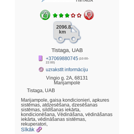
2096.8
km
Tistaga, UAB
+37069880745
(10:00-
22:00)
@
uzrakstīt informāciju
Vingio g. 2A, 68131
Marijampolė
Tistaga, UAB
Marijampole, gaisa kondicionieri, apkures
sistēmas, atdzesēšana, dzesēšanas
sistēmas, sildīšanas iekārta,
kondicionēšana, Vēdināšana, vēdināšanas
iekārta, vēdināšanas sistēmas,
rekuperatori,
Sīkāk