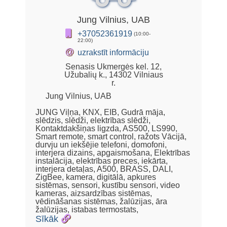
Jung Vilnius, UAB
+37052361919
(10:00-
22:00)
@
uzrakstīt informāciju
Senasis Ukmergės kel. 12,
Užubalių k., 14302 Vilniaus
r.
Jung Vilnius, UAB
JUNG Viļņa, KNX, EIB, Gudrā māja,
slēdzis, slēdži, elektrības slēdži,
Kontaktdakšiņas ligzda, AS500, LS990,
Smart remote, smart control, ražots Vācijā,
durvju un iekšējie telefoni, domofoni,
interjera dizains, apgaismošana, Elektrības
instalācija, elektrības preces, iekārta,
interjera detaļas, A500, BRASS, DALI,
ZigBee, kamera, digitālā, apkures
sistēmas, sensori, kustību sensori, video
kameras, aizsardzības sistēmas,
vēdināšanas sistēmas, žalūzijas, āra
žalūzijas, istabas termostats,
Sīkāk