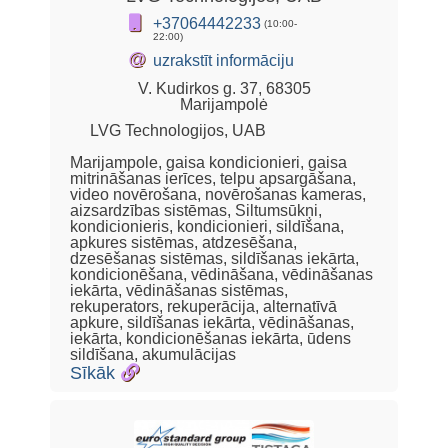
+37064442233
(10:00-
22:00)
@
uzrakstīt informāciju
V. Kudirkos g. 37, 68305
Marijampolė
LVG Technologijos, UAB
Marijampole, gaisa kondicionieri, gaisa
mitrināšanas ierīces, telpu apsargāšana,
video novērošana, novērošanas kameras,
aizsardzības sistēmas, Siltumsūkņi,
kondicionieris, kondicionieri, sildīšana,
apkures sistēmas, atdzesēšana,
dzesēšanas sistēmas, sildīšanas iekārta,
kondicionēšana, vēdināšana, vēdināšanas
iekārta, vēdināšanas sistēmas,
rekuperators, rekuperācija, alternatīvā
apkure, sildīšanas iekārta, vēdināšanas,
iekārta, kondicionēšanas iekārta, ūdens
sildīšana, akumulācijas
Sīkāk