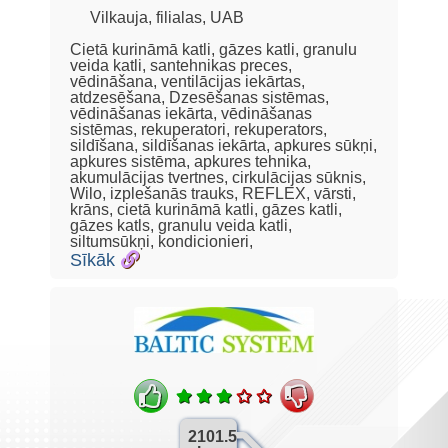
Vilkauja, filialas, UAB
Cietā kurināmā katli, gāzes katli, granulu
veida katli, santehnikas preces,
vēdināšana, ventilācijas iekārtas,
atdzesēšana, Dzesēšanas sistēmas,
vēdināšanas iekārta, vēdināšanas
sistēmas, rekuperatori, rekuperators,
sildīšana, sildīšanas iekārta, apkures sūkņi,
apkures sistēma, apkures tehnika,
akumulācijas tvertnes, cirkulācijas sūknis,
Wilo, izplešanās trauks, REFLEX, vārsti,
krāns, cietā kurināmā katli, gāzes katli,
gāzes katls, granulu veida katli,
siltumsūkņi, kondicionieri,
Sīkāk
2101.5