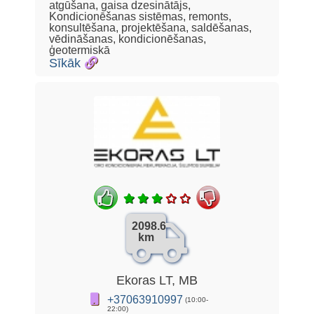
atgūšana, gaisa dzesinātājs,
Kondicionēšanas sistēmas, remonts,
konsultēšana, projektēšana, saldēšanas,
vēdināšanas, kondicionēšanas,
ģeotermiskā
Sīkāk
2098.6
km
Ekoras LT, MB
+37063910997
(10:00-
22:00)