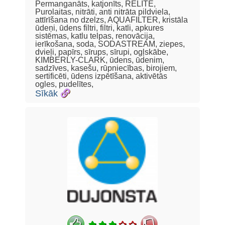
Permanganāts, katjonīts, RELITE,
Purolaitas, nitrāti, anti nitrāta pildviela,
attīrīšana no dzelzs, AQUAFILTER, kristāla
ūdeņi, ūdens filtri, filtri, katli, apkures
sistēmas, katlu telpas, renovācija,
ierīkošana, soda, SODASTREAM, ziepes,
dvieļi, papīrs, sīrups, sīrupi, ogļskābe,
KIMBERLY-CLARK, ūdens, ūdenim,
sadzīves, kasešu, rūpniecības, birojiem,
sertificēti, ūdens izpētīšana, aktivētās
ogles, pudelītes,
Sīkāk