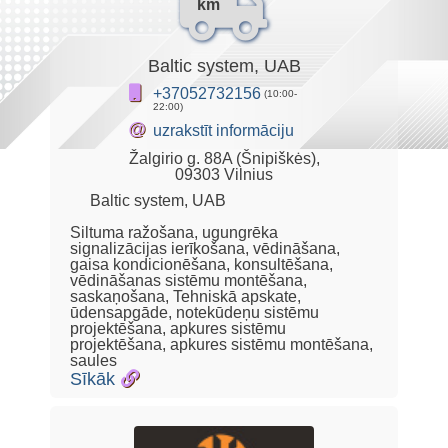
km
Baltic system, UAB
+37052732156
(10:00-
22:00)
@
uzrakstīt informāciju
Žalgirio g. 88A (Šnipiškės),
09303 Vilnius
Baltic system, UAB
Siltuma ražošana, ugungrēka
signalizācijas ierīkošana, vēdināšana,
gaisa kondicionēšana, konsultēšana,
vēdināšanas sistēmu montēšana,
saskaņošana, Tehniskā apskate,
ūdensapgāde, notekūdeņu sistēmu
projektēšana, apkures sistēmu
projektēšana, apkures sistēmu montēšana,
saules
Sīkāk