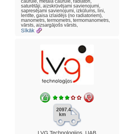
caurule, metāla caurule, radiatori,
saturētāji, aizskrūvējami savienojumi,
sapresējami savienojumi, izkūlums, lini,
lentīte, gaisa izlaidējs (no radiatoriem),
manometrs, termometrs, termomanometrs,
vārsts, aizsargājošs vārsts,
Sīkāk
2097.4
km
LVG Technologijos, UAB