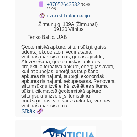
+37052643582
(10:00-
22:00)
@
uzrakstīt informāciju
Žirmūnų g. 139A (Žirmūnai),
09120 Vilnius
Tenko Baltic, UAB
Ģeotermiskā apkure, siltumsūkņi, gaiss
ūdens, rekuperatori, vēdināšana,
vēdināšanas sistēmas, grīdas apsilde,
Atdzesēšana, ģeotermiskās apkures
projekti, alternatīvā apkure, enerģijas avoti,
kuri atjaunojas, enerģijas taupīšana,
apkures risinājumi, taupīgi, ekonomiski,
apkures risinājumi, rekuperators, Renovent,
siltumsūkņu izvēle, kā izvēlēties siltuma
sūkni, cik maksā ģeotermiskā apkure,
siltumsūkņu izvēle, siltumsūkņu
priekšrocības, sildīšanas iekārta, tvertnes,
vēdināšanas sistēmu
Sīkāk