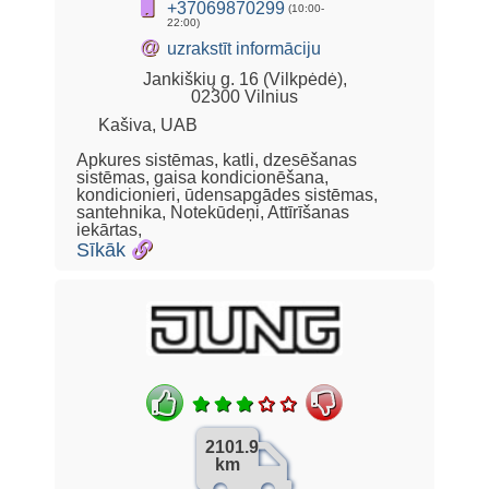
+37069870299
(10:00-
22:00)
@
uzrakstīt informāciju
Jankiškių g. 16 (Vilkpėdė),
02300 Vilnius
Kašiva, UAB
Apkures sistēmas, katli, dzesēšanas
sistēmas, gaisa kondicionēšana,
kondicionieri, ūdensapgādes sistēmas,
santehnika, Notekūdeņi, Attīrīšanas
iekārtas,
Sīkāk
2101.9
km