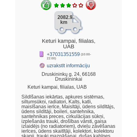
2082.9
km
Keturi kampai, filialas,
UAB
+37031351559
(10:00-
22:00)
@
uzrakstīt informāciju
Druskininkų g. 24, 66168
Druskininkai
Keturi kampai, filialas, UAB
Sildīšanas iekārtas, apkures sistēmas,
siltumsūkņi, radiatori, Kalts, katli,
maisīšanas ierīce, Maisītāji, ūdens sildītājs,
ūdens sildītāji, boileri, santehnika,
santehnikas preces, cirkulācijas sūkņi,
izplešanās trauki, drošības vārsti, gaisa
izlaidējs (no radiatoriem), dvieļu zāvēšanas
ierīces, ūdens skaitītāji, kolektori, kolektoru
skapji, trauki mazgāšanai, dušas kabīnes,