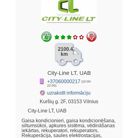
2100.4
km
City-Line LT, UAB
+37060000217
(10:00-
22:00)
@
uzrakstīt informāciju
Kuršių g. 2F, 03153 Vilnius
City-Line LT, UAB
Gaisa kondicionieri, gaisa kondicionēšana,
siltumsūkņi, apkures sistēma, vēdināšanas
iekārtas, rekuperatori, rekuperators,
Rekuperācija, saules elektrostacijas,