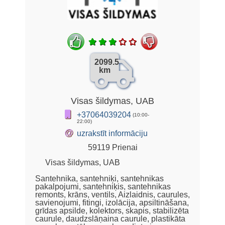
2099.5
km
Visas šildymas, UAB
+37064039204
(10:00-
22:00)
@
uzrakstīt informāciju
59119 Prienai
Visas šildymas, UAB
Santehnika, santehniķi, santehnikas
pakalpojumi, santehniķis, santehnikas
remonts, krāns, ventils, Aizlaidnis, caurules,
savienojumi, fitingi, izolācija, apsiltināšana,
grīdas apsilde, kolektors, skapis, stabilizēta
caurule, daudzslāņaina caurule, plastikāta