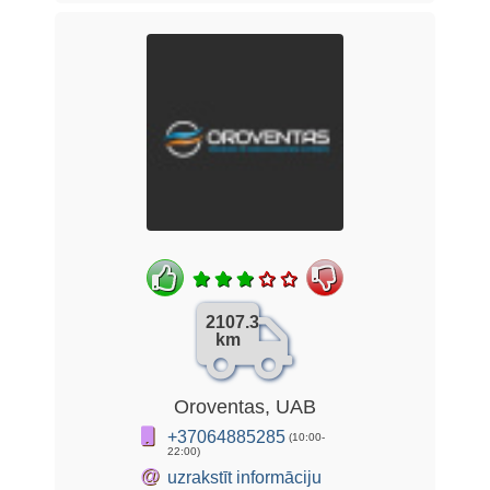
2107.3
km
Oroventas, UAB
+37064885285
(10:00-
22:00)
@
uzrakstīt informāciju