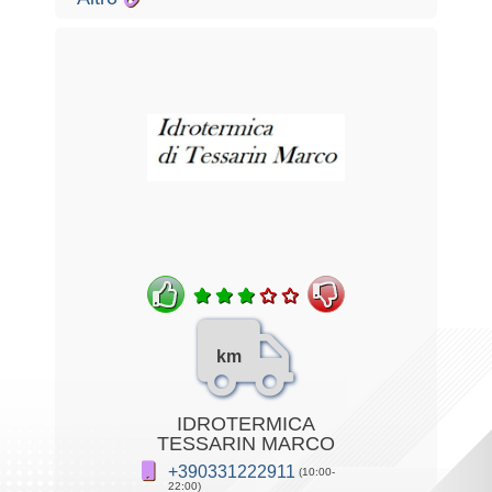
km
IDROTERMICA
TESSARIN MARCO
+390331222911
(10:00-
22:00)