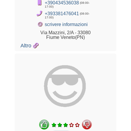
+390434536038
(08:00-
17:00)
+393381476041
(08:00-
17:00)
@
scrivere informazioni
Via Mazzini, 2/A - 33080
Fiume Veneto(PN)
Altro