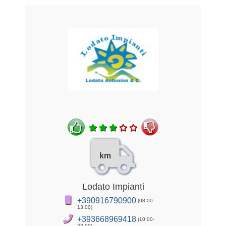
km
Lodato Impianti
+390916790900
(08:00-
13:00)
+393668969418
(10:00-
22:00)