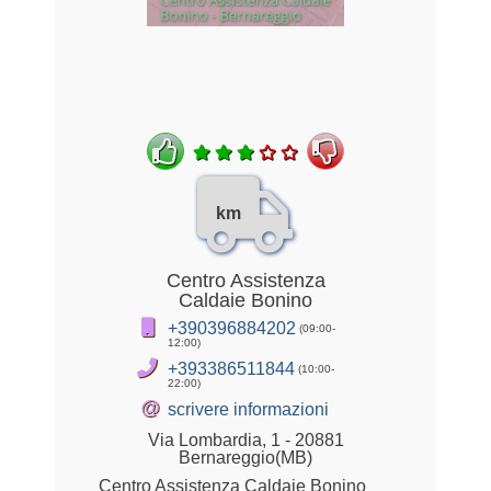
km
Centro Assistenza
Caldaie Bonino
+390396884202
(09:00-
12:00)
+393386511844
(10:00-
22:00)
@
scrivere informazioni
Via Lombardia, 1 - 20881
Bernareggio(MB)
Centro Assistenza Caldaie Bonino