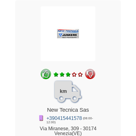
km
New Tecnica Sas
+390415441578
(08:00-
12:00)
Via Miranese, 309 - 30174
Venezia(VE)