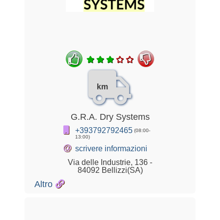
km
G.R.A. Dry Systems
+393792792465
(08:00-
13:00)
@
scrivere informazioni
Via delle Industrie, 136 -
84092 Bellizzi(SA)
Altro