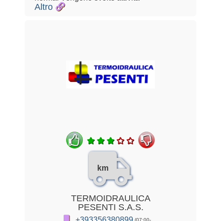
Altro
km
TERMOIDRAULICA
PESENTI S.A.S.
+393356380899
(07:00-