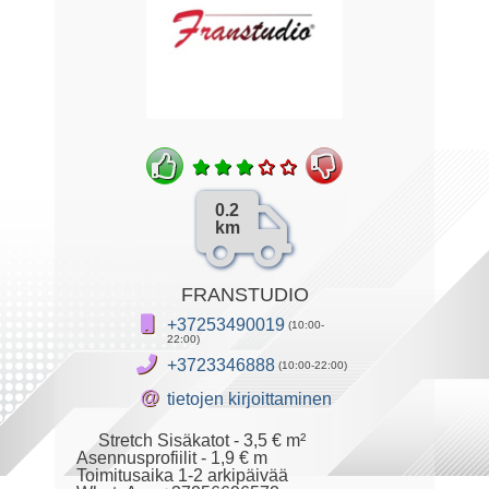
0.2
km
FRANSTUDIO
+37253490019
(10:00-
22:00)
+3723346888
(10:00-22:00)
@
tietojen kirjoittaminen
Stretch Sisäkatot - 3,5 € m²
Asennusprofiilit‪ - 1,9 € m
Toimitusaika 1-2 arkipäivää