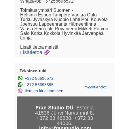
WhatsApp +37256696572
Toimitus ympäri Suomen -
Helsinki Espoo Tampere Vantaa Oulu
Turku Jyväskylä Kuopio Lahti Pori Kouvola
Joensuu Lappeenranta Hämeenlinna
Vaasa Seinäjoki Rovaniemi Mikkeli Porvoo
Salo Kotka Kokkola Hyvinkää Järvenpää
Lohja
Lisätietoa
Tekninen tuki
+372 56696572
+372 56698595
myyntiehdot
@
tietojen kirjoittaminen
Fran Studio OÜ
Estonia
41536 Jõhvi Narva mnt 8,
+372 33 46888, +372 33
44006,
info@franstudio.com